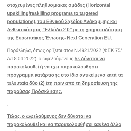
στοχευμένες πληθυσμιακές ομάδες (Horizontal
upskilling/reskilling programs to targeted
populations), του Εθνικού Σχεδίου Ανάκαμψης και
Ανθεκτικότητας “Ελλάδα 2.0” με τη χρηματοδότηση
της Ευρωπαϊκής Ένωσης- Next Generation EU.
Παράλληλα, όπως ορίζεται στον Ν.4921/2022 (ΦΕΚ 75/
Α/18.04.2022), ο ωφελούμενους
δε δύναται να
παρακολουθεί ή να έχει παρακολουθήσει
πρόγραμμα κατάρτισης στο ίδιο αντικείμενο κατά τα
τελευταία δύο (2) έτη πριν από τη δημοσίευση της
παρούσας Πρόσκλησης.
Τέλος, ο ωφελούμενος δεν δύναται να
παρακολουθεί και να παρακολουθήσει κανένα άλλο