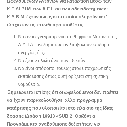
Ωφελούμενων Ανέργων για κατάρτιση μέσω των
Κ.Ε.ΔΙ.ΒΙ.Μ. των Α.Ε.Ι. και των αδειοδοτημένων
Κ.Δ.Β.Μ. έχουν άνεργοι οι οποίοι πληρούν κατ’
ελάχιστον τις κάτωθι προϋποθέσεις:
Να είναι εγγεγραμμένοι στο Ψηφιακό Μητρώο της
Δ.ΥΠ.Α., ανεξαρτήτως αν λαμβάνουν επίδομα
ανεργίας ή όχι.
Να έχουν ηλικία άνω των 18 ετών.
Να είναι απόφοιτοι τουλάχιστον υποχρεωτικής
εκπαίδευσης όπως αυτή ορίζεται στη σχετική
νομοθεσία.
Σημειώνεται επίσης ότι οι ωφελούμενοι δεν πρέπει
να έχουν παρακολουθήσει άλλο πρόγραμμα
κατάρτισης που υλοποιείται στο πλαίσιο της ίδιας
δράσης (Δράση 16913 «SUB 2: Οριζόντια
Προγράμματα αναβάθμισης δεξιοτήτων για