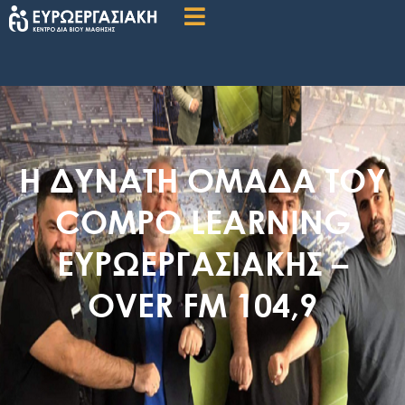
Η ΔΥΝΑΤΗ ΟΜΑΔΑ ΤΟΥ
COMPO LEARNING
ΕΥΡΩΕΡΓΑΣΙΑΚΗΣ –
OVER FM 104,9